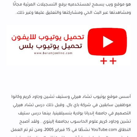
‏هو موقع ويب يسمح لمستخدميه برفع التسجيلات المرئية مجانًا
ومشاهدتها عبر البث الحي ومشاركتها والتعليق عليها وغير ذلك.
أسس موقع يوتيوب تشاد هيرلي وستيف تشين وجاود كريم وكانوا
موظفين سابقين في شركة باي بال. وقبل ذلك درس تشاد هيرلي
التصميم في جامعة إنديانا بولاية بنسيلفينيا، بينما درس ستيف
تشين وجاود كريم علوم الحاسوب بجامعة إلينوي . ولقد أصبح
النطاق YouTube.com نشطًا في 15 فبراير 2005، ومن ثم تم العمل