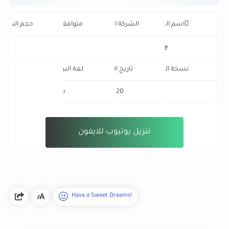
اسم البرنامج
الشركة المنتجة
متوافقة مع
حجم البرنام
Youtube ++
.4
ios
.
youtube
نسخة البرنامج
تاريخ النشر
لغة البرنامج
احدث اصدار
20 أغسطس 2021
متعدد اللغات
تنزيل يوتيوب للايفون