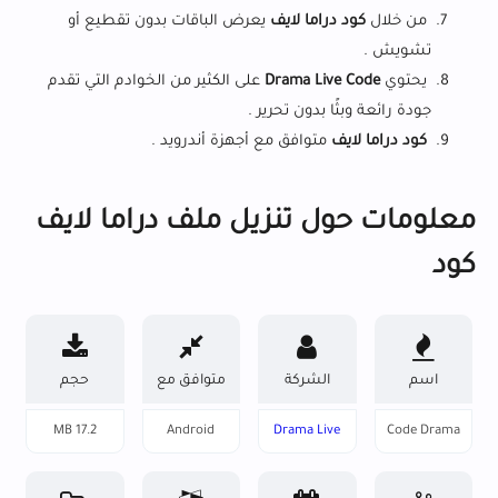
من خلال
كود دراما لايف
يعرض الباقات بدون تقطيع أو
تشويش .
يحتوي
Drama Live Code
على الكثير من الخوادم التي تقدم
جودة رائعة وبثًا بدون تحرير .
كود دراما لايف
متوافق مع أجهزة أندرويد .
معلومات حول تنزيل ملف دراما لايف
كود
اسم
الشركة
متوافق مع
حجم
البرنامج
المنتجة
البرنامج
17.2 MB
Android
Drama Live
Code Drama
Live