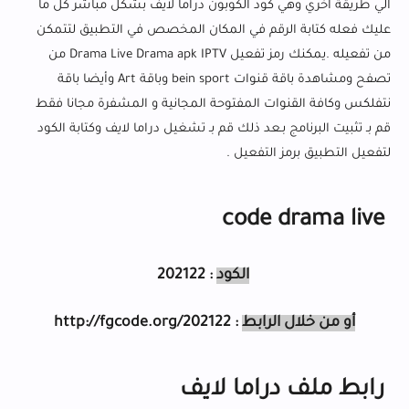
الي طريقة اخري وهي كود الكوبون دراما لايف بشكل مباشر كل ما
عليك فعله كتابة الرقم في المكان المخصص في التطبيق لتتمكن
من تفعيله .يمكنك رمز تفعيل Drama Live Drama apk IPTV من
تصفح ومشاهدة باقة قنوات bein sport وباقة Art وأيضا باقة
نتفلكس وكافة القنوات المفتوحة المجانية و المشفرة مجانا فقط
قم بـ تثبيت البرنامج بـعد ذلك قم بـ تشغيل دراما لايف وكتابة الكود
لتفعيل التطبيق برمز التفعيل .
code drama live
الكود
: 202122
أو من خلال الرابط
: http://fgcode.org/202122
رابط ملف دراما لايف