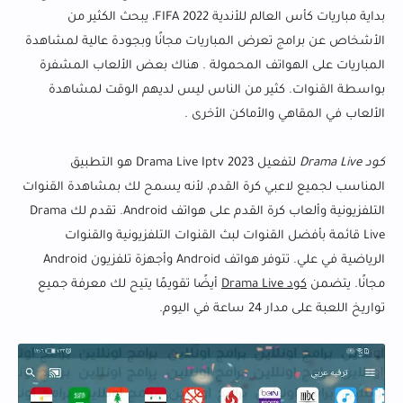
بداية مباريات كأس العالم للأندية FIFA 2022، يبحث الكثير من
الأشخاص عن برامج تعرض المباريات مجانًا وبجودة عالية لمشاهدة
المباريات على الهواتف المحمولة . هناك بعض الألعاب المشفرة
بواسطة القنوات. كثير من الناس ليس لديهم الوقت لمشاهدة
الألعاب في المقاهي والأماكن الأخرى .
كود Drama Live
لتفعيل Drama Live Iptv 2023 هو التطبيق
المناسب لجميع لاعبي كرة القدم، لأنه يسمح لك بمشاهدة القنوات
التلفزيونية وألعاب كرة القدم على هواتف Android. تقدم لك Drama
Live قائمة بأفضل القنوات لبث القنوات التلفزيونية والقنوات
الرياضية في علي. تتوفر هواتف Android وأجهزة تلفزيون Android
مجانًا. يتضمن
كود Drama Live
أيضًا تقويمًا يتيح لك معرفة جميع
تواريخ اللعبة على مدار 24 ساعة في اليوم.