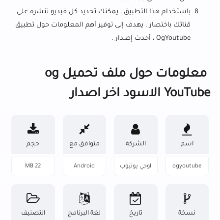
باستخدام هذا التطبيق ، يمكنك تحديد كل فيديو تنشره على
قناتك باختصار . يهدف إلى توفير أهم المعلومات حول تطبيق
OgYoutube ، أحدث إصدار .
معلومات حول ملف تحميل og
YouTube الاسود اخر اصدار
اسم
الشركة
متوافق مع
حجم
البرنامج
المنتجة
البرنامج
ogyoutube
اوجي يوتيوب
Android
22 MB
نسخة
تاريخ
لغة البرنامج
التصنيف